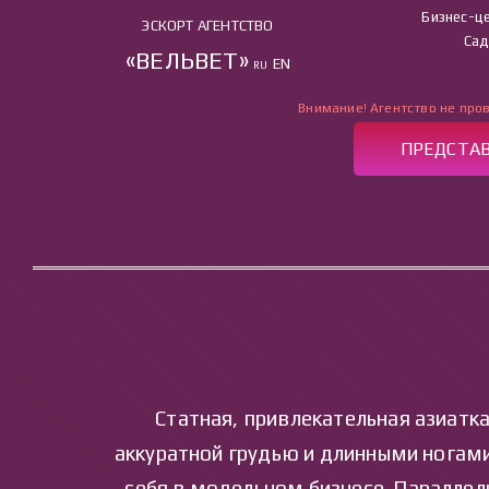
Бизнес-це
ЭСКОРТ АГЕНТСТВО
Сад
«ВЕЛЬВЕТ»
EN
RU
Внимание! Агентство не пров
ПРЕДСТАВ
ГЛА
Статная, привлекательная азиатк
аккуратной грудью и длинными ногами
себя в модельном бизнесе. Параллель