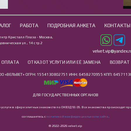
АЛОГ
РАБОТА
ПОДРОБНАЯ АНКЕТА
КОНТАКТЫ
ентр Кристалл Плаза - Москва,
овническая ул., 14 стр.2
velvet.vip@yandex.r
ОПЛАТА
ОТКАЗ ОТ УСЛУГИ ИЛИ ЕЁ ЗАМЕНА
ВОЗВРАТ
ОО «ВЕЛЬВЕТ» ОГРН: 1554130802751 ИНН: 6458270955 КПП: 6457113
ДЛЯ ГОСУДАРСТВЕННЫХ ОРГАНОВ
о услуги в сфере элитных знакомств по ОКВЭД 93.05. Все знакомства происходят
соглашаетесь с
политикой конфиденциальности сайта
.
© 2022-2026 velvet.vip