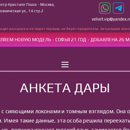
нтр Кристалл Плаза - Москва,
овническая ул., 14 стр.2
velvet.vip@yandex.r
одит рассылок и не пишет первым, не берёт предоплаты. Актуальные конт
ЛЯЕМ НОВУЮ МОДЕЛЬ - СОФЬЯ 21 ГОД - ДОБАВЛЕНА 26 М
ВНАЯ
УСЛУГИ
КАТАЛОГ
РАБОТА
КОНТ
АНКЕТА ДАРЫ
а с сияющими локонами и томным взглядом. Она о
. Имея такие данные, эта особа решила переехать
но, девушка изучает русский язык, занимается йо