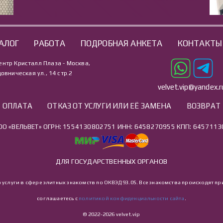
АЛОГ
РАБОТА
ПОДРОБНАЯ АНКЕТА
КОНТАКТЫ
ентр Кристалл Плаза - Москва,
овническая ул., 14 стр.2
velvet.vip@yandex.r
ОПЛАТА
ОТКАЗ ОТ УСЛУГИ ИЛИ ЕЁ ЗАМЕНА
ВОЗВРАТ
ОО «ВЕЛЬВЕТ» ОГРН: 1554130802751 ИНН: 6458270955 КПП: 6457113
ДЛЯ ГОСУДАРСТВЕННЫХ ОРГАНОВ
о услуги в сфере элитных знакомств по ОКВЭД 93.05. Все знакомства происходят
соглашаетесь с
политикой конфиденциальности сайта
.
© 2022-2026 velvet.vip