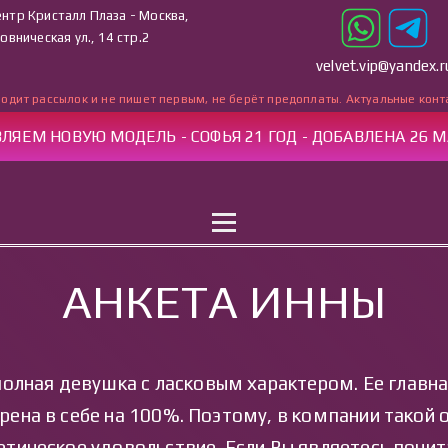
нтр Кристалл Плаза - Москва,
овническая ул., 14 стр.2
velvet.vip@yandex.r
одит рассылок и не пишет первым, не берёт предоплаты. Актуальные конт
ЛЯЕМ НОВУЮ МОДЕЛЬ - СОФЬЯ 21 ГОД - ДОБАВЛЕНА 26 М
ВНАЯ
УСЛУГИ
КАТАЛОГ
РАБОТА
КОНТ
АНКЕТА ИННЫ
полная девушка с ласковым характером. Ее главная
ерена в себе на 100%. Поэтому, в компании такой
етическое удовольствие. Если Вы являетесь поч