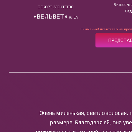
Бизнес-це
ЭСКОРТ АГЕНТСТВО
Сад
«ВЕЛЬВЕТ»
EN
RU
Внимание! Агентство не пров
ПРЕДСТАВ
ГЛА
Очень миленькая, светловолосая, 
размера. Благодаря ей, она ув
положительных эмоций, а также эст